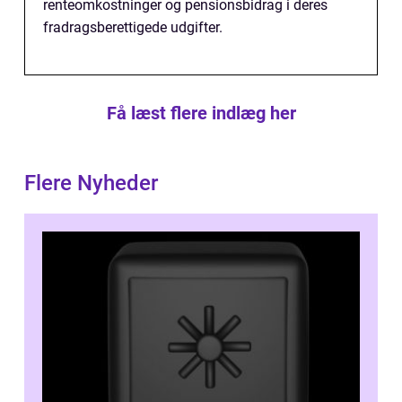
renteomkostninger og pensionsbidrag i deres
fradragsberettigede udgifter.
Få læst flere indlæg her
Flere Nyheder