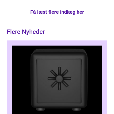
Få læst flere indlæg her
Flere Nyheder