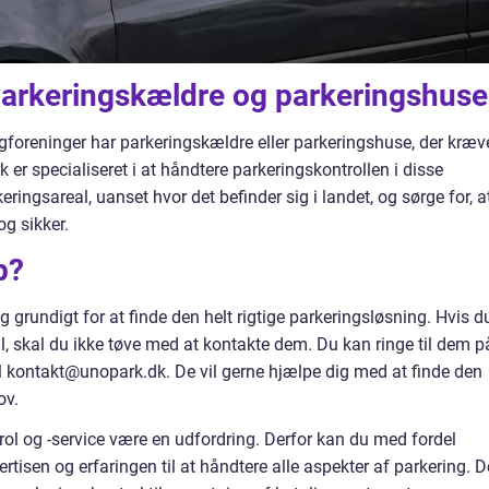
 parkeringskældre og parkeringshuse
foreninger har parkeringskældre eller parkeringshuse, der kræv
 er specialiseret i at håndtere parkeringskontrollen i disse
ringsareal, uanset hvor det befinder sig i landet, og sørge for, a
og sikker.
p?
ig grundigt for at finde den helt rigtige parkeringsløsning. Hvis d
l, skal du ikke tøve med at kontakte dem. Du kan ringe til dem p
il kontakt@unopark.dk. De vil gerne hjælpe dig med at finde den
ov.
rol og -service være en udfordring. Derfor kan du med fordel
ertisen og erfaringen til at håndtere alle aspekter af parkering. D