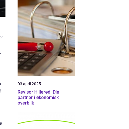
er
t
u
03 april 2025
å
Revisor Hillerød: Din
partner i økonomisk
overblik
e