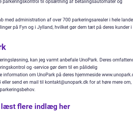
ige parkeringskontrol til opsætning af betalingsautomater og
b med administration af over 700 parkeringsarealer i hele lande
nger på Fyn og i Jylland, hvilket gør dem tæt på deres kunder i
rk
rkeringsløsning, kan jeg varmt anbefale UnoPark. Deres omfatten
ringskontrol og -service gør dem til en pålidelig
re information om UnoPark på deres hjemmeside www.unopark.
eller send en mail til kontakt@unopark.dk for at høre mere om,
parkeringsbehov.
 læst flere indlæg her