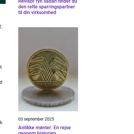
Revisor fyn sådan finder du
den rette sparringspartner
til din virksomhed
2.
t
ed
03 september 2025
rk
Antikke mønter: En rejse
gennem historien