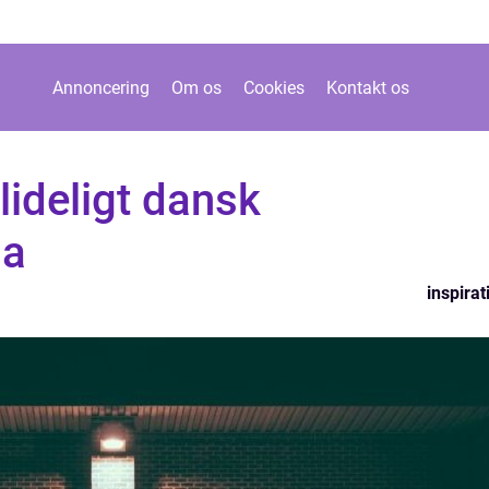
Annoncering
Om os
Cookies
Kontakt os
lideligt dansk
ma
inspirat