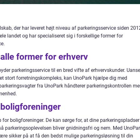
skab, der har leveret højt niveau af parkeringsservice siden 201
e landet og har specialiseret sig i forskellige former for
ce.
 alle former for erhverv
ilbyder parkeringsservice til en bred vifte af erhvervskunder. Uanse
r et stort forretningskompleks, kan UnoPark hjælpe dig med
 parkeringsvagter fra UnoPark håndterer parkeringskontrollen m
menhed.
 boligforeninger
for boligforeninger. De kan sørge for, at dine parkeringspladser
så parkeringsoplevelsen bliver gnidningsfri og nem. Med UnoPa
e sikker på at få den bedst mulige parkeringsløsning til din