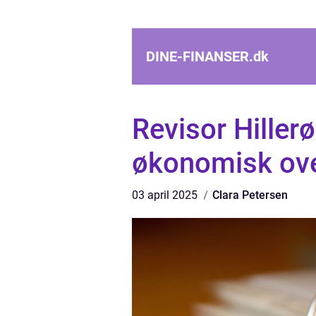
DINE-FINANSER.
dk
Revisor Hillerø
økonomisk ove
03 april 2025
Clara Petersen