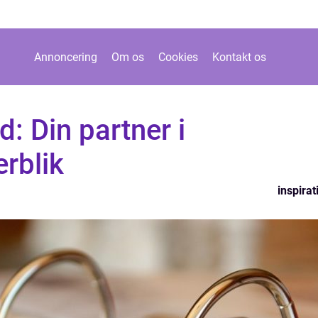
Annoncering
Om os
Cookies
Kontakt os
d: Din partner i
rblik
inspirat