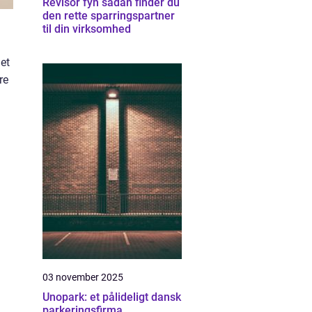
Revisor fyn sådan finder du
den rette sparringspartner
til din virksomhed
et
re
03 november 2025
Unopark: et pålideligt dansk
parkeringsfirma