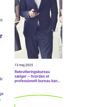
r,
r
13 maj 2025
Rekrutteringsbureau
sælger – hvordan et
år
professionelt bureau kan
hjælpe med at finde de
rette salgstalenter
ge
g