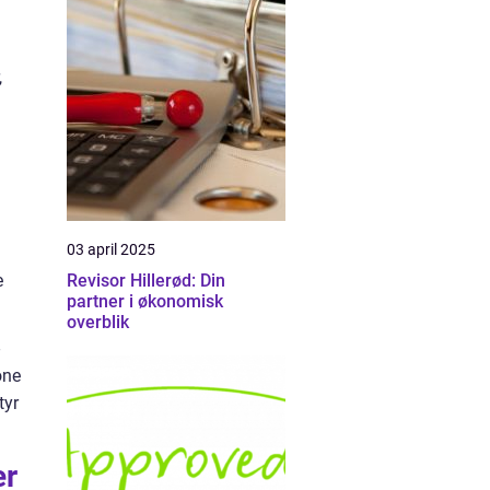
,
03 april 2025
Revisor Hillerød: Din
e
partner i økonomisk
overblik
one
tyr
er