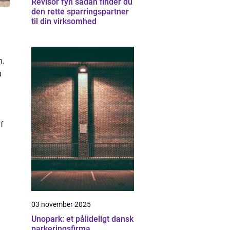
Revisor fyn sådan finder du
den rette sparringspartner
til din virksomhed
n.
u
af
03 november 2025
Unopark: et pålideligt dansk
parkeringsfirma