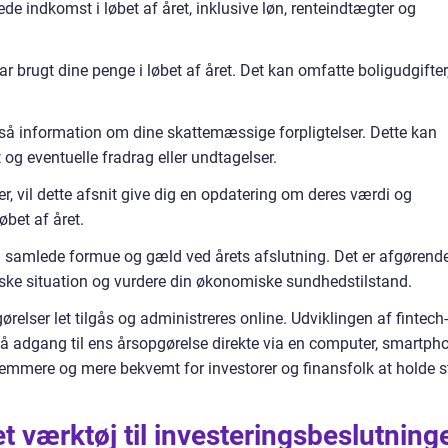
de indkomst i løbet af året, inklusive løn, renteindtægter og
r brugt dine penge i løbet af året. Det kan omfatte boligudgifter
så information om dine skattemæssige forpligtelser. Dette kan
g eventuelle fradrag eller undtagelser.
er, vil dette afsnit give dig en opdatering om deres værdi og
øbet af året.
n samlede formue og gæld ved årets afslutning. Det er afgørend
miske situation og vurdere din økonomiske sundhedstilstand.
ørelser let tilgås og administreres online. Udviklingen af fintech-
 få adgang til ens årsopgørelse direkte via en computer, smartph
e nemmere og mere bekvemt for investorer og finansfolk at holde s
 værktøj til investeringsbeslutning