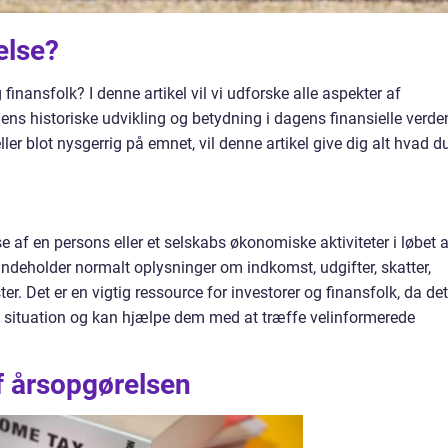
else?
g finansfolk? I denne artikel vil vi udforske alle aspekter af
dens historiske udvikling og betydning i dagens finansielle verde
ler blot nysgerrig på emnet, vil denne artikel give dig alt hvad d
e af en persons eller et selskabs økonomiske aktiviteter i løbet 
indeholder normalt oplysninger om indkomst, udgifter, skatter,
er. Det er en vigtig ressource for investorer og finansfolk, da det
e situation og kan hjælpe dem med at træffe velinformerede
af årsopgørelsen