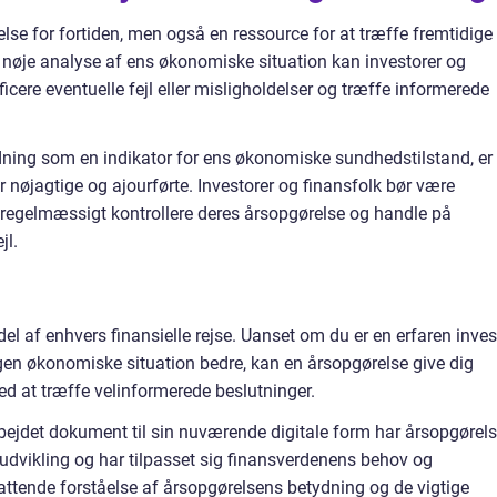
lse for fortiden, men også en ressource for at træffe fremtidige
nøje analyse af ens økonomiske situation kan investorer og
ficere eventuelle fejl eller misligholdelser og træffe informerede
dning som en indikator for ens økonomiske sundhedstilstand, er
 er nøjagtige og ajourførte. Investorer og finansfolk bør være
egelmæssigt kontrollere deres årsopgørelse og handle på
jl.
l af enhvers finansielle rejse. Uanset om du er en erfaren inves
n egen økonomiske situation bedre, kan en årsopgørelse give dig
ed at træffe velinformerede beslutninger.
bejdet dokument til sin nuværende digitale form har årsopgørel
vikling og har tilpasset sig finansverdenens behov og
ttende forståelse af årsopgørelsens betydning og de vigtige