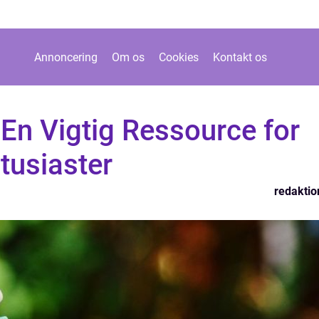
Annoncering
Om os
Cookies
Kontakt os
En Vigtig Ressource for
tusiaster
redaktio