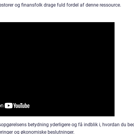
estorer og finansfolk drage fuld fordel af denne ressource.
pgørelsens betydning yderligere og få indblik i, hvordan du be
teringer og økonomiske beslutninger.