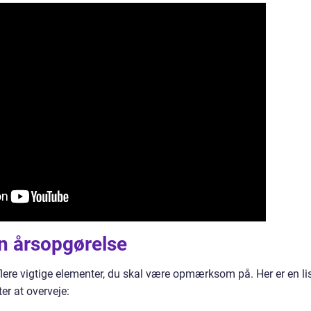
en årsopgørelse
flere vigtige elementer, du skal være opmærksom på. Her er en li
er at overveje: