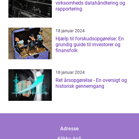
virksomheds datahåndtering og
rapportering
18 januar 2024
Hjælp til forskudsopgørelse: En
grundig guide til investorer og
finansfolk
18 januar 2024
Ret årsopgørelse - En oversigt og
historisk gennemgang
Adresse