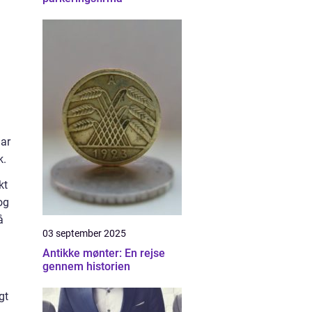
har
k.
kt
og
å
03 september 2025
Antikke mønter: En rejse
gennem historien
gt