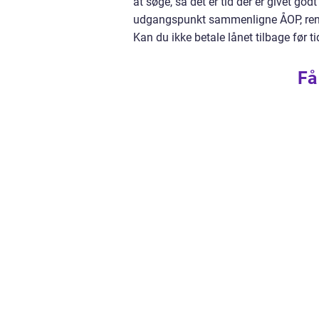
at søge, så det er tid der er givet g
udgangspunkt sammenligne ÅOP, rente
Kan du ikke betale lånet tilbage før 
Få