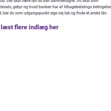
odt ud. Det skal være lån du kan sammenligne. Du skal som
sats, gebyr og hvad banken har af tilbagebetalings betingelser
tid, bør du som udgangspunkt sige nej tak og finde et andet lån.
 læst flere indlæg her