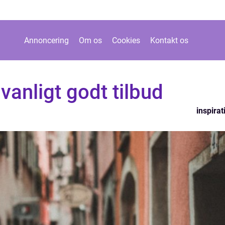
Annoncering
Om os
Cookies
Kontakt os
vanligt godt tilbud
inspirat