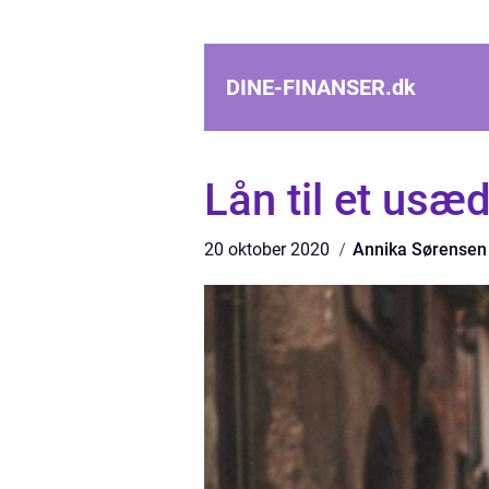
DINE-FINANSER.
dk
Lån til et usæd
20 oktober 2020
Annika Sørensen