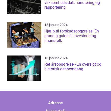
virksomheds datahåndtering og
rapportering
18 januar 2024
Hjælp til forskudsopgørelse: En
grundig guide til investorer og
finansfolk
18 januar 2024
Ret årsopgørelse - En oversigt og
historisk gennemgang
Adresse