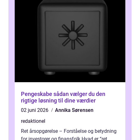
Pengeskabe sådan vælger du den
rigtige løsning til dine værdier
02 juni 2026
Annika Sørensen
redaktionel
Ret årsopgørelse – Forståelse og betydning
for investorer og finansfolk Hvad er “ret