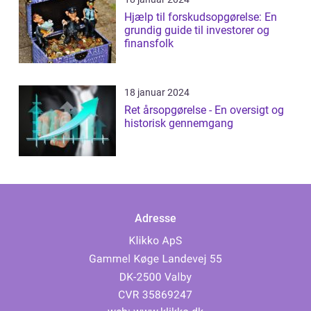
Hjælp til forskudsopgørelse: En
grundig guide til investorer og
finansfolk
18 januar 2024
Ret årsopgørelse - En oversigt og
historisk gennemgang
Adresse