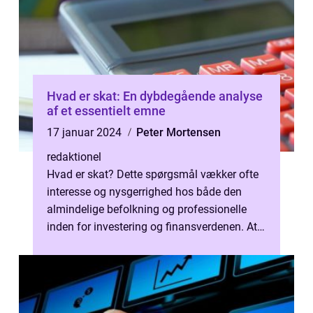
Hvad er skat: En dybdegående analyse
af et essentielt emne
17 januar 2024
Peter Mortensen
redaktionel
Hvad er skat? Dette spørgsmål vækker ofte
interesse og nysgerrighed hos både den
almindelige befolkning og professionelle
inden for investering og finansverdenen. At
forstå skattesystemet er ikke kun ...