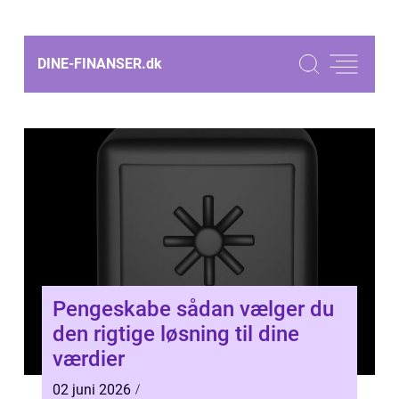
DINE-FINANSER.
dk
Pengeskabe sådan vælger du
den rigtige løsning til dine
værdier
02 juni 2026