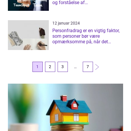
og forståelse af
skattelovgivninge...
12 januar 2024
Personfradrag er en vigtig faktor,
som personer bør være
opmærksomme på, når det
kommer til deres pe...
1
2
3
…
7