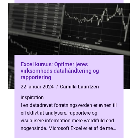
nødvendigt at ...
Excel kursus: Optimer jeres
virksomheds datahåndtering og
rapportering
22 januar 2024
Camilla Lauritzen
inspiration
I en datadrevet forretningsverden er evnen til
effektivt at analysere, rapportere og
visualisere information mere værdifuld end
nogensinde. Microsoft Excel er et af de mest
udbredte værktøjer til diss...